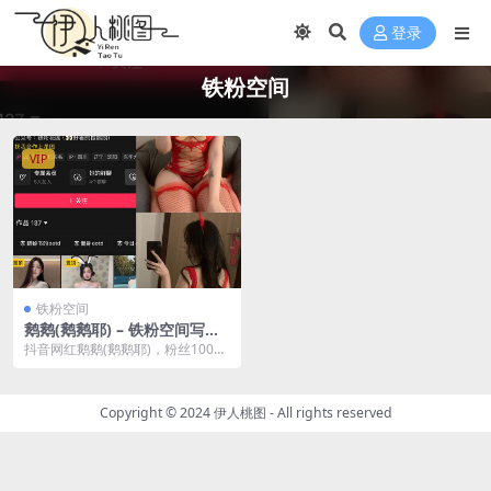
登录
铁粉空间
VIP
铁粉空间
鹅鹅(鹅鹅耶) – 铁粉空间写真
&视频合集【持续更新中】
抖音网红鹅鹅(鹅鹅耶)，粉丝100W
+。抖音号：60316582547。
Copyright © 2024
伊人桃图
- All rights reserved