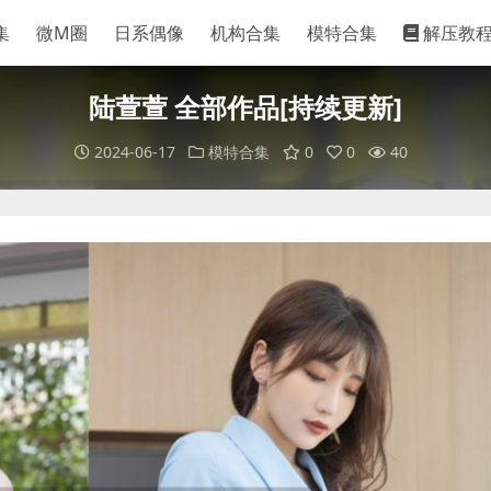
集
微M圈
日系偶像
机构合集
模特合集
解压教
陆萱萱 全部作品[持续更新]
2024-06-17
模特合集
0
0
40